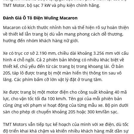
TMT Motor, bộ sạc 7 kW và phụ kiện chính hãng.
Đánh Giá Ô Tô Điện Wuling Macaron
Macaron có kích thước nhỉnh hơn và thể hiện rõ sự hoàn thiện
về thiết kế lẫn trang bị dù vẫn mang phong cách dễ thương,
hướng đến nhóm khách hàng nữ giới.
Xe có trục cơ sở 2.190 mm, chiều dài khoảng 3.256 mm với cấu
hình 4 chỗ ngồi. Cả 2 phiên bản không có nhiều khác biệt về
thiết kế, chủ yếu đến từ các trang bị trong khoang lái. Ở bản
205, táp lô được trang bị một màn hiển thị thông tin sau vô
lăng. Các phím bấm cỡ lớn vật lý đặt ở trung tâm.
Xe được trang bị một motor điện cho công suất khoảng 40 mã
lực, cho vận tốc tối đa 100 km/h. Tên gọi của mỗi phiên bản
cũng ứng với phạm vi hoạt động của từng mẫu xe. Bộ pin dưới
sàn cho phép di chuyển khoảng 205 hoặc 300 km/lần sạc.
TMT Motors vẫn tiếp tục kế hoạch của mình với xe điện, dù tốc
độ triển khai khá chậm và khiến nhiều khách hàng mất dần sự