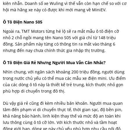
kiên nhẫn. Doanh số xe Wuling vì thế vẫn còn hạn chế so với cơ
hội mà hãng xe này có được khi mới mang về MiniEV.
Ô Tô Điện Nano S05
Ngoài ra, TMT Motors từng hé lộ sẽ ra mắt mẫu ô tô điện cỡ
nhỏ 2 chỗ ngồi mang tên Nano S05 với giá chỉ từ 148 triệu
đồng. Sản phẩm này từng có thông tin ra mắt vào tháng 6
nhưng đến nay chưa chính thức gia nhập thị trường.
Ô Tô Điện Giá Rẻ Nhưng Người Mua Vẫn Cân Nhắc?
Nhìn chung, với ngân sách khoảng 200 triệu đồng, người dùng
trong nước chủ yếu có thể mua các mẫu xe điện mini. Ưu điểm
của các dòng ô tô này là thiết kế trẻ trung, kích thước nhỏ gọn
phù hợp di chuyển trong đô thị.
Dù vậy giá rẻ cũng đi kèm nhiều băn khoăn. Người mua quan
tâm đến phạm vi di chuyển thực tế, thời gian sạc, độ bền pin,
khả năng bảo hành, linh kiện thay thế và mức độ an toàn khi
lưu thông cùng ô tô cỡ lớn. Với kích thước nhỏ và tầm hoạt
động giới hạn, dòng xe này chủ yếu phù hợp nhu cầu nội đô.