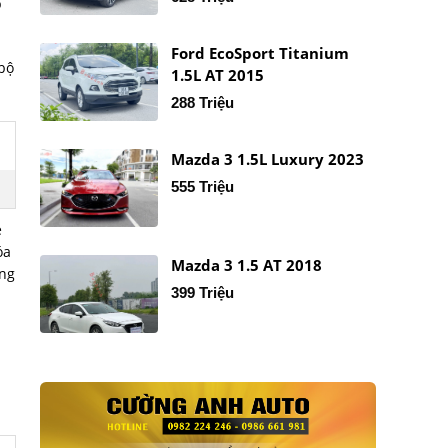
p
Ford EcoSport Titanium
 bộ
1.5L AT 2015
288 Triệu
Mazda 3 1.5L Luxury 2023
555 Triệu
e
óa
Mazda 3 1.5 AT 2018
àng
399 Triệu