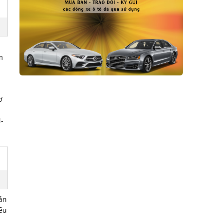
m
ơ
N-
ản
iếu