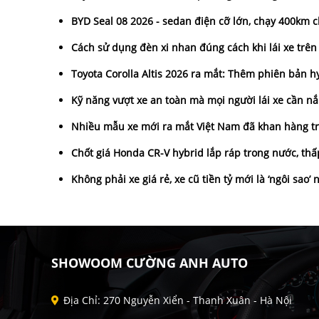
BYD Seal 08 2026 - sedan điện cỡ lớn, chạy 400km c
Cách sử dụng đèn xi nhan đúng cách khi lái xe trê
Toyota Corolla Altis 2026 ra mắt: Thêm phiên bản hy
Kỹ năng vượt xe an toàn mà mọi người lái xe cần n
Nhiều mẫu xe mới ra mắt Việt Nam đã khan hàng tr
Chốt giá Honda CR-V hybrid lắp ráp trong nước, thấ
Không phải xe giá rẻ, xe cũ tiền tỷ mới là ‘ngôi sao’
SHOWOOM CƯỜNG ANH AUTO
Địa Chỉ: 270 Nguyễn Xiển - Thanh Xuân - Hà Nội