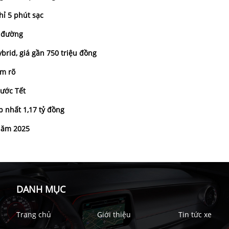
hỉ 5 phút sạc
n đường
brid, giá gần 750 triệu đồng
ắm rõ
ước Tết
p nhất 1,17 tỷ đồng
 năm 2025
DANH MỤC
Trang chủ
Giới thiệu
Tin tức xe