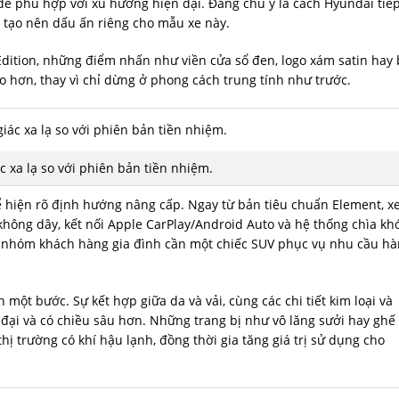
để phù hợp với xu hướng hiện đại. Đáng chú ý là cách Hyundai tiế
g tạo nên dấu ấn riêng cho mẫu xe này.
Edition, những điểm nhấn như viền cửa sổ đen, logo xám satin hay
o hơn, thay vì chỉ dừng ở phong cách trung tính như trước.
c xa lạ so với phiên bản tiền nhiệm.
ể hiện rõ định hướng nâng cấp. Ngay từ bản tiêu chuẩn Element, x
 không dây, kết nối Apple CarPlay/Android Auto và hệ thống chìa kh
ến nhóm khách hàng gia đình cần một chiếc SUV phục vụ nhu cầu h
một bước. Sự kết hợp giữa da và vải, cùng các chi tiết kim loại và
 đại và có chiều sâu hơn. Những trang bị như vô lăng sưởi hay ghế
ị trường có khí hậu lạnh, đồng thời gia tăng giá trị sử dụng cho