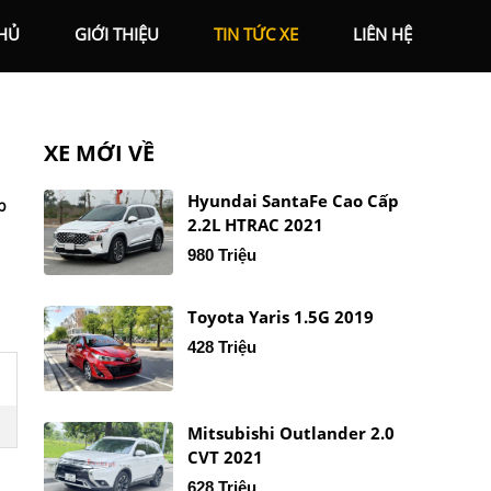
HỦ
GIỚI THIỆU
TIN TỨC XE
LIÊN HỆ
XE MỚI VỀ
Hyundai SantaFe Cao Cấp
p
2.2L HTRAC 2021
980 Triệu
Toyota Yaris 1.5G 2019
428 Triệu
Mitsubishi Outlander 2.0
CVT 2021
628 Triệu