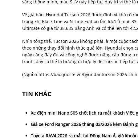
sáng thông minh, mẫu SUV này tiếp tục duy trì vị thế l
Về giá bán, Hyundai Tucson 2026 được định vị khá rõ r
trong khi Black Line và N-Line Edition lần lượt ở mức 
Ultimate có giá từ 38.685 Bảng Anh và có thể lên tới 42
Nhìn tổng thể, Tucson 2026 không phải là một cuộc cách
theo những thay đổi hình thức quá lớn, Hyundai chọn các
ngày càng đầy đủ và công nghệ được nâng cấp đúng trọ
tranh, đây có thể là hướng đi hợp lý để Tucson tiếp tục 
(Nguồn:
https://baoquocte.vn/hyundai-tucson-2026-chin
TIN KHÁC
Xe điện mini Nano S05 chốt lịch ra mắt khách Việt, 
Giá xe Ford Ranger 2026 tháng 03/2026 kèm Đánh giá
Toyota RAV4 2026 ra mắt tại Đông Nam Á, giá khoản