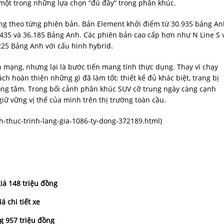
à một trong những lựa chọn “đủ đầy” trong phân khúc.
àng theo từng phiên bản. Bản Element khởi điểm từ 30.935 bảng An
33.435 và 36.185 Bảng Anh. Các phiên bản cao cấp hơn như N Line S 
.225 Bảng Anh với cấu hình hybrid.
 mạng, nhưng lại là bước tiến mang tính thực dụng. Thay vì chạy
h hoàn thiện những gì đã làm tốt: thiết kế đủ khác biệt, trang bị
ng tâm. Trong bối cảnh phân khúc SUV cỡ trung ngày càng cạnh
giữ vững vị thế của mình trên thị trường toàn cầu.
h-thuc-trinh-lang-gia-1086-ty-dong-372189.html
)
giá 148 triệu đồng
 chi tiết xe
g 957 triệu đồng