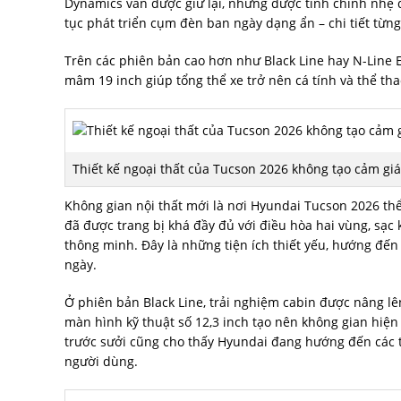
Dynamics vẫn được giữ lại, nhưng được tinh chỉnh nhẹ 
tục phát triển cụm đèn ban ngày dạng ẩn – chi tiết từn
Trên các phiên bản cao hơn như Black Line hay N-Line 
mâm 19 inch giúp tổng thể xe trở nên cá tính và thể tha
Thiết kế ngoại thất của Tucson 2026 không tạo cảm giá
Không gian nội thất mới là nơi Hyundai Tucson 2026 th
đã được trang bị khá đầy đủ với điều hòa hai vùng, sạc
thông minh. Đây là những tiện ích thiết yếu, hướng đ
ngày.
Ở phiên bản Black Line, trải nghiệm cabin được nâng lên 
màn hình kỹ thuật số 12,3 inch tạo nên không gian hiện
trước sưởi cũng cho thấy Hyundai đang hướng đến các th
người dùng.