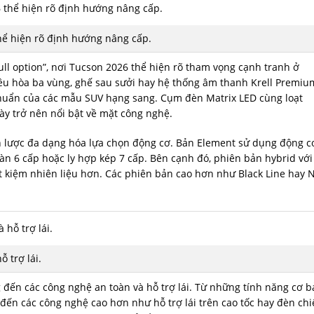
hể hiện rõ định hướng nâng cấp.
full option”, nơi Tucson 2026 thể hiện rõ tham vọng cạnh tranh ở
ều hòa ba vùng, ghế sau sưởi hay hệ thống âm thanh Krell Premiu
chuẩn của các mẫu SUV hạng sang. Cụm đèn Matrix LED cùng loạt
ày trở nên nổi bật về mặt công nghệ.
ến lược đa dạng hóa lựa chọn động cơ. Bản Element sử dụng động c
sàn 6 cấp hoặc ly hợp kép 7 cấp. Bên cạnh đó, phiên bản hybrid với
t kiệm nhiên liệu hơn. Các phiên bản cao hơn như Black Line hay 
 trợ lái.
đến các công nghệ an toàn và hỗ trợ lái. Từ những tính năng cơ b
 đến các công nghệ cao hơn như hỗ trợ lái trên cao tốc hay đèn ch