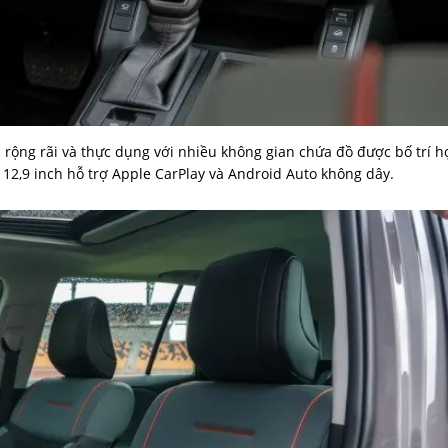
 rộng rãi và thực dụng với nhiều không gian chứa đồ được bố trí 
í 12,9 inch hỗ trợ Apple CarPlay và Android Auto không dây.