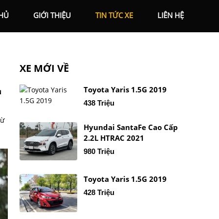
HỦ
GIỚI THIỆU
TIN TỨC XE
LIÊN HỆ
XE MỚI VỀ
Toyota Yaris 1.5G 2019
u
438 Triệu
từ
Hyundai SantaFe Cao Cấp
2.2L HTRAC 2021
980 Triệu
Toyota Yaris 1.5G 2019
428 Triệu