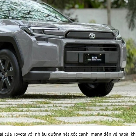
đại của Toyota với nhiều đường nét góc cạnh, mang đến vẻ ngoài k