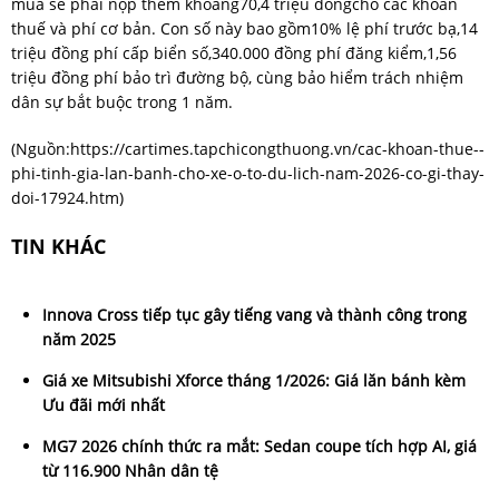
mua sẽ phải nộp thêm khoảng70,4 triệu đồngcho các khoản
thuế và phí cơ bản. Con số này bao gồm10% lệ phí trước bạ,14
triệu đồng phí cấp biển số,340.000 đồng phí đăng kiểm,1,56
triệu đồng phí bảo trì đường bộ, cùng bảo hiểm trách nhiệm
dân sự bắt buộc trong 1 năm.
(Nguồn:
https://cartimes.tapchicongthuong.vn/cac-khoan-thue--
phi-tinh-gia-lan-banh-cho-xe-o-to-du-lich-nam-2026-co-gi-thay-
doi-17924.htm
)
TIN KHÁC
Innova Cross tiếp tục gây tiếng vang và thành công trong
năm 2025
Giá xe Mitsubishi Xforce tháng 1/2026: Giá lăn bánh kèm
Ưu đãi mới nhất
MG7 2026 chính thức ra mắt: Sedan coupe tích hợp AI, giá
từ 116.900 Nhân dân tệ