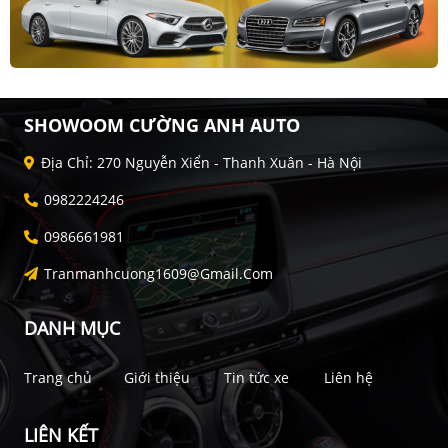
SHOWOOM CƯỜNG ANH AUTO
Địa Chỉ: 270 Nguyễn Xiển - Thanh Xuân - Hà Nội
0982224246
0986661981
Tranmanhcuong1609@gmail.com
DANH MỤC
Trang chủ
Giới thiệu
Tin tức xe
Liên hệ
LIÊN KẾT