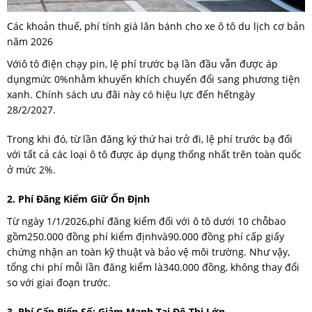
Các khoản thuế, phí tính giá lăn bánh cho xe ô tô du lịch cơ bản
năm 2026
Vớiô tô điện chạy pin, lệ phí trước bạ lần đầu vẫn được áp
dụngmức 0%nhằm khuyến khích chuyển đổi sang phương tiện
xanh. Chính sách ưu đãi này có hiệu lực đến hếtngày
28/2/2027.
Trong khi đó, từ lần đăng ký thứ hai trở đi, lệ phí trước bạ đối
với tất cả các loại ô tô được áp dụng thống nhất trên toàn quốc
ở mức 2%.
2. Phí Đăng Kiểm Giữ Ổn Định
Từ ngày 1/1/2026,phí đăng kiểm đối với ô tô dưới 10 chỗbao
gồm250.000 đồng phí kiểm địnhvà90.000 đồng phí cấp giấy
chứng nhận an toàn kỹ thuật và bảo vệ môi trường. Như vậy,
tổng chi phí mỗi lần đăng kiểm là340.000 đồng, không thay đổi
so với giai đoạn trước.
3. Phí Cấp Biển Số: Giảm Mạnh Tại Đô Thị Lớn