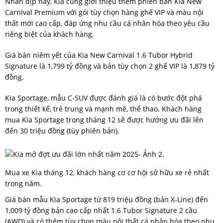
Nhân dịp này, Kia cũng giới thiệu thêm phiên bản Kia New
Carnival Premium với gói tùy chọn hàng ghế VIP và màu nội
thất mới cao cấp, đáp ứng nhu cầu cá nhân hóa theo yêu cầu
riêng biệt của khách hàng.
Giá bán niêm yết của Kia New Carnival 1.6 Tubor Hybrid
Signature là 1,799 tỷ đồng và bản tùy chọn 2 ghế VIP là 1,879 tỷ
đồng.
Kia Sportage, mẫu C-SUV được đánh giá là có bước đột phá
trong thiết kế, trẻ trung và mạnh mẽ, thể thao. Khách hàng
mua Kia Sportage trong tháng 12 sẽ được hưởng ưu đãi lên
đến 30 triệu đồng (tùy phiên bản).
Mua xe Kia tháng 12, khách hàng cơ cơ hội sở hữu xe rẻ nhất
trong năm.
Giá bán mẫu Kia Sportage từ 819 triệu đồng (bản X-Line) đến
1,009 tỷ đồng bản cao cấp nhất 1.6 Tubor Signature 2 cầu
(AWD) và có thêm tùy chọn màu nội thất cá nhân hóa theo nhu