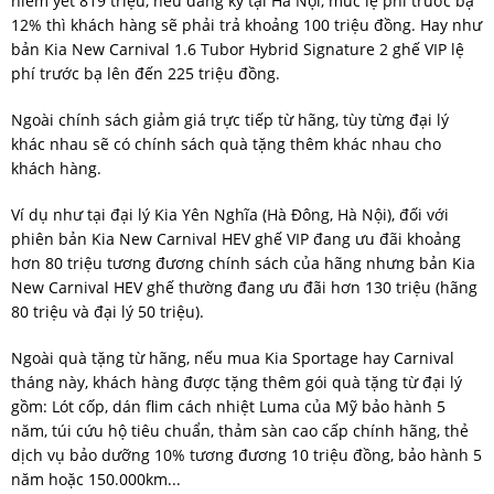
niêm yết 819 triệu, nếu đăng ký tại Hà Nội, mức lệ phí trước bạ
12% thì khách hàng sẽ phải trả khoảng 100 triệu đồng. Hay như
bản Kia Ne
w Carnival 1.6 Tubor Hybrid Signature 2 ghế VIP lệ
phí trước bạ lên đến 225 triệu đồng.
Ngoài chính sách giảm giá trực tiếp từ hãng, tùy từng đại lý
khác nhau sẽ có chính sách quà tặng thêm khác nhau cho
khách hàng.
Ví dụ như tại đại lý Kia Yên Nghĩa (Hà Đông, Hà Nội),
đối với
phiên bản Kia New Carnival HEV ghế VIP đang ưu đãi khoảng
hơn 80 triệu tương đương chính sách của hãng nhưng bản Kia
New Carnival HEV ghế thường đang ưu đãi hơn 130 triệu (hãng
80 triệu và đại lý 50 triệu).
Ngoài quà tặng từ hãng, nếu mua Kia Sportage hay Carnival
tháng này, khách hàng được tặng thêm gói quà tặng từ đại lý
gồm: Lót cốp, dán flim cách nhiệt Luma của Mỹ bảo hành 5
năm, túi cứu hộ tiêu chuẩn, thảm sàn cao cấp chính hãng, thẻ
dịch vụ bảo dưỡng 10% tương đương 10 triệu đồng, bảo hành 5
năm hoặc 150.000km...