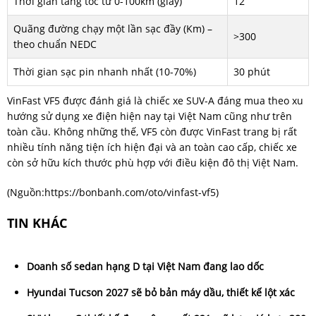
Thời gian tăng tốc từ 0-100km (giây)
12
Quãng đường chạy một lần sạc đầy (Km) –
>300
theo chuẩn NEDC
Thời gian sạc pin nhanh nhất (10-70%)
30 phút
VinFast VF5 được đánh giá là chiếc xe SUV-A đáng mua theo xu
hướng sử dụng xe điện hiện nay tại Việt Nam cũng như trên
toàn cầu. Không những thế, VF5 còn được VinFast trang bị rất
nhiều tính năng tiện ích hiện đại và an toàn cao cấp, chiếc xe
còn sở hữu kích thước phù hợp với điều kiện đô thị Việt Nam.
(Nguồn:
https://bonbanh.com/oto/vinfast-vf5
)
TIN KHÁC
Doanh số sedan hạng D tại Việt Nam đang lao dốc
Hyundai Tucson 2027 sẽ bỏ bản máy dầu, thiết kế lột xác