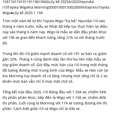
15817417419119119619666Lũy kế 20256/2025Hyundai
i10Toyota WigoKia Morning0500100015002000VnExpressToyota
Wigo●Lũy kế 2025:1 158
Tròn một năm kể từ khi Toyota Wigo "hạ bệ" Hyundai i10 vào
tháng 6 năm trước, mẫu xe Nhật đã tiếp tục thực hiện lại điều
này vào tháng 6 năm nay. Wigo là mẫu xe dẫn đầu phân khúc
với 196 xe giao đến khách hàng, tăng 21% so với tháng trước
đó.
Trong khi đó i10 giảm mạnh doanh số với 191 xe bán ra, giảm
gần 32%. Tháng 6 cũng đánh dấu lần thứ ba liên tiếp mẫu xe
này giảm doanh số. Giờ đây, mức bán của i10 trong một tháng
đã tương đương mức trung bình của Wigo. Mẫu xe Hàn còn lại
Kia Morning tuy doanh số có tăng, nhưng mức tăng chỉ là 2 xe,
khiến mức bán vẫn chỉ ở mức một chữ số.
Tổng kết nửa đầu 2025, i10 đứng đầu với 1.594 xe, chiếm 54%
thị phần phân khúc, tiếp đến là Wigo với 1.158 xe, chiếm 40%
thị phần, cuối cùng là Morning với 174 xe tương đương 6% thị
phần. Cách biệt giữa i10 và Wigo chỉ là 436 xe.