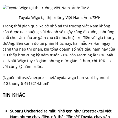
Toyota Wigo tại thị trường Việt Nam. Ảnh:
TMV
Trong thời gian qua, xe cỡ nhỏ tại thị trường Việt Nam không
còn được ưa chuộng, với doanh số ngày càng đi xuống, nhường
chỗ cho các mẫu xe gầm cao cỡ nhỏ, hoặc xe điện với giá tương
đương. Bên cạnh đó tại phân khúc này, hai mẫu xe Hàn ngày
càng thu hẹp thị phần, khi tổng doanh số nửa đầu năm nay của
i10 thấp hơn cùng kỳ năm trước 21%, còn Morning là 56%. Mẫu
xe Nhật Wigo tuy có giảm nhưng mức giảm ít hơn, chỉ 10% so
với cùng kỳ năm trước.
(Nguồn:
https://vnexpress.net/toyota-wigo-ban-vuot-hyundai-
i10-thang-6-4915214.html
)
TIN KHÁC
Subaru Uncharted ra mắt: Nhỏ gọn như Crosstrek tại Việt
Nam nhưng chạy điện, nội thất ‘đặc sệt’ Toyota, chạy gần