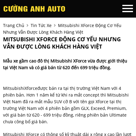
Trang Chủ
Tin Tức Xe
Mitsubishi XForce Động Cơ Yếu
Nhưng Vẫn Được Lòng Khách Hàng Việt
MITSUBISHI XFORCE ĐỘNG CƠ YẾU NHƯNG
VẪN ĐƯỢC LÒNG KHÁCH HÀNG VIỆT
Mẫu xe gầm cao đô thị Mitsubishi XForce vừa được giới thiệu
tại Việt Nam và có giá bán từ 620 đến 699 triệu đồng.
MitsubishiXforceđược bán ra tại thị trường Việt Nam với 4
phiên bản. Hơn 1 năm kể từ khi ra mắt concept thì Mitsubishi
Việt Nam đã ra mắt mẫu SUV cỡ B với tên gọi Xforce tại thị
trường Việt Nam với 4 phiên bản gồm GLX, Exceed, Premium,
với giá bán từ 620 - 699 triệu đồng, riêng phiên bản Ultimate
chưa công bố giá bán.
Mitsubishi XForce có thông số kỹ thuật dài x rộng x cao lần lượt