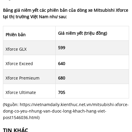
Bảng giá niêm yết các phiên bản của dòng xe Mitsubishi Xforce
tại thị trường Việt Nam như sau:
Giá niêm yết (triệu đồng)
Phiên bản
599
Xforce GLX
Xforce Exceed
640
Xforce Premieum
680
Xforce Ultimate
705
(Nguồn:
https://vietnamdaily.kienthuc.net.vn/mitsubishi-xforce-
dong-co-yeu-nhung-van-duoc-long-khach-hang-viet-
post1546036.html
)
TIN KHÁC