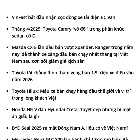
VinFast bắt đầu nhận cọc dòng xe tải điện EC Van
Tháng 4/2025: Toyota Camry “vô đối” trong phân khúc
sedan cỡ D
Mazda CX-5 lần đầu bán vượt Xpander, Ranger trong năm
nay, dễ thành xe xăng/dầu bán chạy nhất tháng tại Việt
Nam sau cơn sốt giảm giá kịch sàn
Toyota tái khẳng định tham vọng bán 1,5 triệu xe điện vào
năm 2026
Toyota Hilux: Mẫu xe bán chạy hàng đầu thế giới và vị trí
trong lòng khách Việt
Honda HR-V đấu Hyundai Creta: Tuyệt đẹp nhưng bí mật
ẩn giấu là gì?
BYD Seal 2025 ra mắt Đông Nam Á, liệu có về Việt Nam?
Mercedes-Benz GLC 300 lăn bánh chỉ 17km rao bán: Rẻ