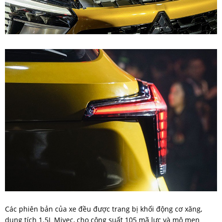
Các phiên bản của xe đều được trang bị khối động cơ xăng,
dung tích 1.5L Mivec, cho công suất 105 mã lực và mô men